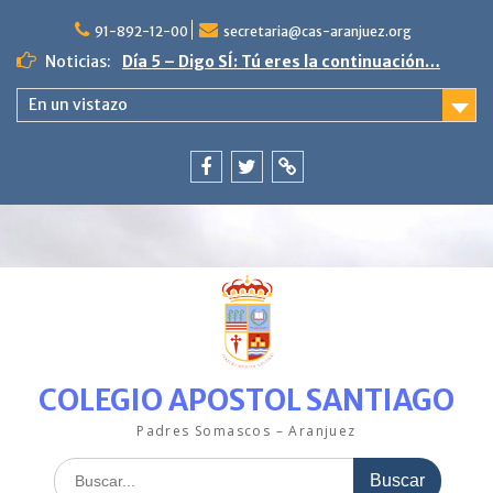
Saltar
al
91-892-12-00
secretaria@cas-aranjuez.org
contenido
Noticias:
Día 5 – Digo SÍ: Tú eres la continuación…
4ª semana «La escama brillante en
En un vistazo
PequeCas»
Día 9. Poniente vive en paz.
3ª semana en PequeCas «Un mar de
colores»
Facebook
Twitter
ClickEdu
Última semana con nuestro pez Arcoíris.
COLEGIO APOSTOL SANTIAGO
Padres Somascos – Aranjuez
Buscar: