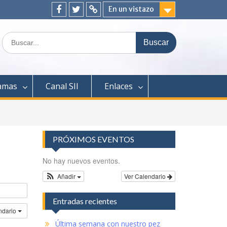
En un vistazo
Facebook
Twitter
ClickEdu
Buscar:
amas
Canal SII
Enlaces
PRÓXIMOS EVENTOS
No hay nuevos eventos.
Añadir
Ver Calendario
Entradas recientes
ndario
Última semana con nuestro pez