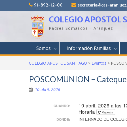
Saltar
91-892-12-00
secretaria@cas-aranjuez
al
contenido
COLEGIO APOSTOL 
Padres Somascos – Aranjuez
Somos
Información Familias
COLEGIO APOSTOL SANTIAGO
>
Eventos
>
POSCOMU
POSCOMUNION – Cateques
10 abril, 2026
10 abril, 2026 a las 
CUANDO:
Horaria
Repeats
INTERNADO DE COLEGI
DONDE: