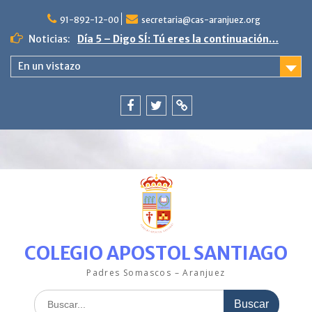
Saltar
al
91-892-12-00
secretaria@cas-aranjuez.org
contenido
Noticias:
Día 5 – Digo SÍ: Tú eres la continuación…
4ª semana «La escama brillante en
En un vistazo
PequeCas»
Día 9. Poniente vive en paz.
3ª semana en PequeCas «Un mar de
colores»
Facebook
Twitter
ClickEdu
Última semana con nuestro pez Arcoíris.
COLEGIO APOSTOL SANTIAGO
Padres Somascos – Aranjuez
Buscar: