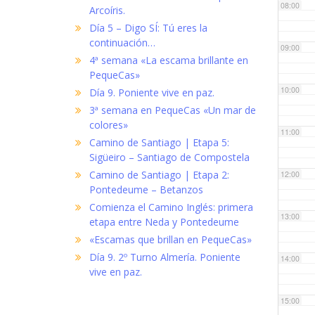
08:00
Arcoíris.
Día 5 – Digo SÍ: Tú eres la
continuación…
09:00
4ª semana «La escama brillante en
PequeCas»
10:00
Día 9. Poniente vive en paz.
3ª semana en PequeCas «Un mar de
colores»
11:00
Camino de Santiago | Etapa 5:
Sigüeiro – Santiago de Compostela
Camino de Santiago | Etapa 2:
12:00
Pontedeume – Betanzos
Comienza el Camino Inglés: primera
13:00
etapa entre Neda y Pontedeume
«Escamas que brillan en PequeCas»
Día 9. 2º Turno Almería. Poniente
14:00
vive en paz.
15:00