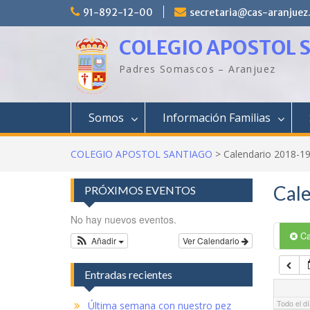
Saltar
91-892-12-00
secretaria@cas-aranjuez
al
01:00
contenido
COLEGIO APOSTOL 
02:00
Padres Somascos – Aranjuez
03:00
Somos
Información Familias
04:00
COLEGIO APOSTOL SANTIAGO
>
Calendario 2018-1
Cal
PRÓXIMOS EVENTOS
05:00
No hay nuevos eventos.
06:00
Ca
Añadir
Ver Calendario
Entradas recientes
07:00
Todo el dí
Última semana con nuestro pez