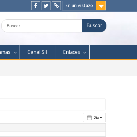
En un vistazo
Facebook
Twitter
ClickEdu
Buscar:
amas
Canal SII
Enlaces
Día