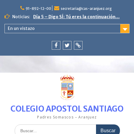
Saltar
al
91-892-12-00
secretaria@cas-aranjuez.org
contenido
Noticias:
Día 5 – Digo SÍ: Tú eres la continuación…
4ª semana «La escama brillante en
En un vistazo
PequeCas»
Día 9. Poniente vive en paz.
3ª semana en PequeCas «Un mar de
colores»
Facebook
Twitter
ClickEdu
Última semana con nuestro pez Arcoíris.
00:00
COLEGIO APOSTOL SANTIAGO
01:00
Padres Somascos – Aranjuez
02:00
Buscar: