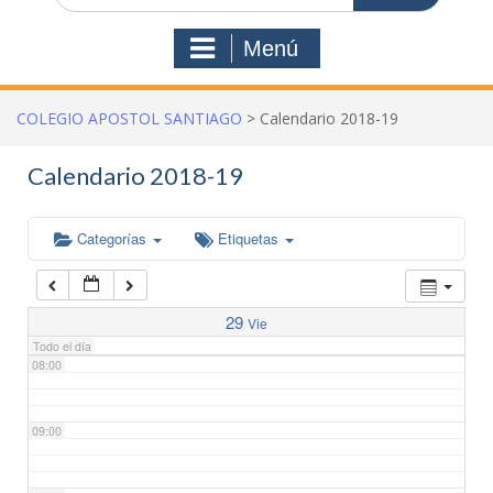
03:00
Menú
04:00
COLEGIO APOSTOL SANTIAGO
>
Calendario 2018-19
05:00
Calendario 2018-19
06:00
Categorías
Etiquetas
07:00
29
Vie
Todo el día
08:00
09:00