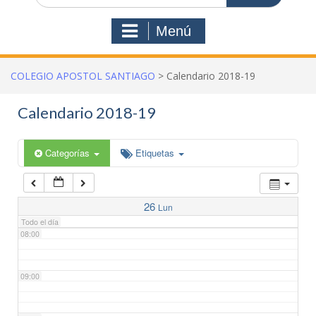
03:00
Menú
04:00
COLEGIO APOSTOL SANTIAGO
>
Calendario 2018-19
05:00
Calendario 2018-19
06:00
Categorías
Etiquetas
07:00
26
Lun
Todo el día
08:00
09:00