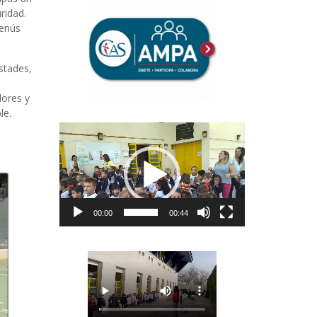
ridad.
menús
stades,
dores y
le.
Reproductor
de
vídeo
00:00
00:44