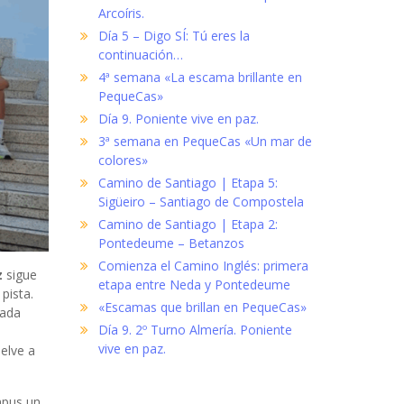
Arcoíris.
Día 5 – Digo SÍ: Tú eres la
continuación…
4ª semana «La escama brillante en
PequeCas»
Día 9. Poniente vive en paz.
3ª semana en PequeCas «Un mar de
colores»
Camino de Santiago | Etapa 5:
Sigüeiro – Santiago de Compostela
Camino de Santiago | Etapa 2:
Pontedeume – Betanzos
Comienza el Camino Inglés: primera
z
sigue
etapa entre Neda y Pontedeume
pista.
«Escamas que brillan en PequeCas»
cada
Día 9. 2º Turno Almería. Poniente
vive en paz.
elve a
mpus un