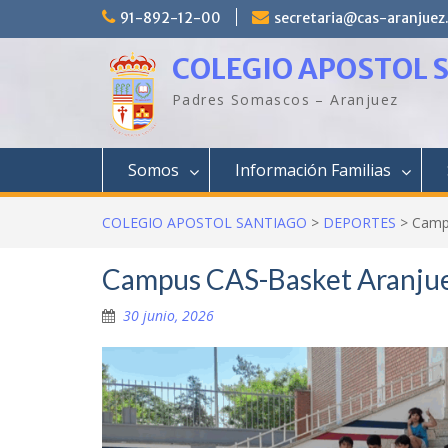
Saltar
91-892-12-00
secretaria@cas-aranjuez
al
contenido
COLEGIO APOSTOL 
Padres Somascos – Aranjuez
Somos
Información Familias
COLEGIO APOSTOL SANTIAGO
>
DEPORTES
>
Camp
Campus CAS-Basket Aranjue
30 junio, 2026