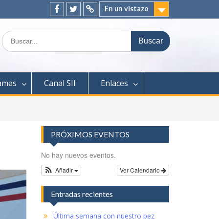
En un vistazo
Facebook
Twitter
ClickEdu
Buscar:
amas
Canal SII
Enlaces
PRÓXIMOS EVENTOS
No hay nuevos eventos.
Añadir
Ver Calendario
Entradas recientes
Última semana con nuestro pez