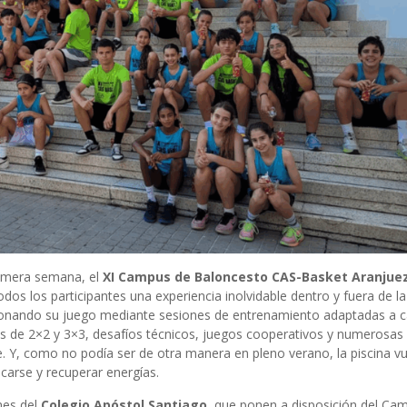
rimera semana, el
XI Campus de Baloncesto CAS-Basket Aranjue
s los participantes una experiencia inolvidable dentro y fuera de la 
cionando su juego mediante sesiones de entrenamiento adaptadas a 
es de 2×2 y 3×3, desafíos técnicos, juegos cooperativos y numerosas
. Y, como no podía ser de otra manera en pleno verano, la piscina vu
arse y recuperar energías.
ones del
Colegio Apóstol Santiago
, que ponen a disposición del Ca