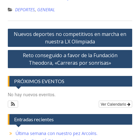
DEPORTES
,
GENERAL
Navegación
Nuevos deportes no competitivos en marcha en
de
nuestra LX Olimpiada
entradas
Reto conseguido a favor de la Fundación
Theodora, «Carreras por sonrisas»
PRÓXIMOS EVENTOS
No hay nuevos eventos.
Ver Calendario
Entradas recientes
Última semana con nuestro pez Arcoíris.