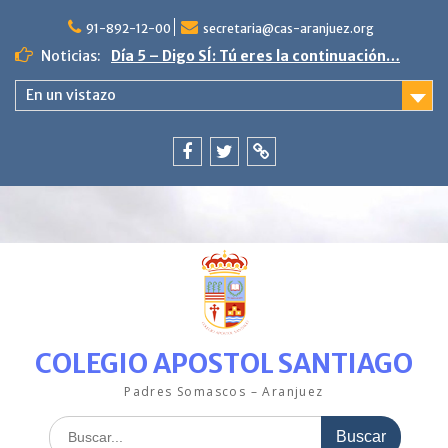
Saltar
al
91-892-12-00
secretaria@cas-aranjuez.org
contenido
Noticias:
Día 5 – Digo SÍ: Tú eres la continuación…
4ª semana «La escama brillante en
En un vistazo
PequeCas»
Día 9. Poniente vive en paz.
3ª semana en PequeCas «Un mar de
colores»
Facebook
Twitter
ClickEdu
Última semana con nuestro pez Arcoíris.
COLEGIO APOSTOL SANTIAGO
Padres Somascos – Aranjuez
Buscar: