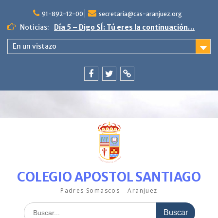
Saltar
al
91-892-12-00
secretaria@cas-aranjuez.org
contenido
Noticias:
4ª semana «La escama brillante en
PequeCas»
En un vistazo
Día 9. Poniente vive en paz.
3ª semana en PequeCas «Un mar de
colores»
Última semana con nuestro pez Arcoíris.
Facebook
Twitter
ClickEdu
Día 5 – Digo SÍ: Tú eres la continuación…
COLEGIO APOSTOL SANTIAGO
Padres Somascos – Aranjuez
Buscar: