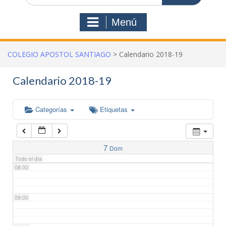
03:00
Menú
04:00
COLEGIO APOSTOL SANTIAGO
>
Calendario 2018-19
05:00
Calendario 2018-19
06:00
Categorías
Etiquetas
07:00
7
Dom
Todo el día
08:00
09:00