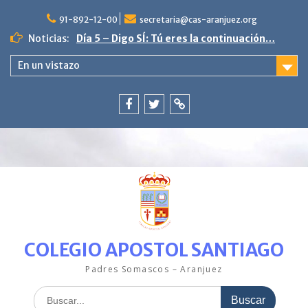
Saltar
al
91-892-12-00
secretaria@cas-aranjuez.org
Día 5 – Digo SÍ: Tú eres la continuación…
contenido
Noticias:
4ª semana «La escama brillante en
PequeCas»
En un vistazo
Día 9. Poniente vive en paz.
3ª semana en PequeCas «Un mar de
colores»
Última semana con nuestro pez Arcoíris.
Facebook
Twitter
ClickEdu
00:00
COLEGIO APOSTOL SANTIAGO
01:00
Padres Somascos – Aranjuez
02:00
Buscar: