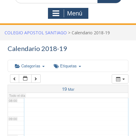
03:00
Menú
04:00
COLEGIO APOSTOL SANTIAGO
>
Calendario 2018-19
05:00
Calendario 2018-19
06:00
Categorías
Etiquetas
07:00
19
Mar
Todo el día
08:00
09:00