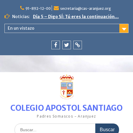
Saltar
al
91-892-12-00
secretaria@cas-aranjuez.org
contenido
Noticias:
Día 5 – Digo SÍ: Tú eres la continuación…
4ª semana «La escama brillante en
En un vistazo
PequeCas»
Día 9. Poniente vive en paz.
3ª semana en PequeCas «Un mar de
colores»
Facebook
Twitter
ClickEdu
Última semana con nuestro pez Arcoíris.
COLEGIO APOSTOL SANTIAGO
Padres Somascos – Aranjuez
Buscar: