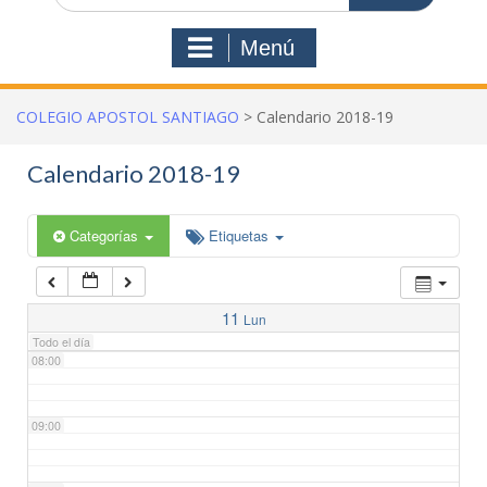
03:00
Menú
04:00
COLEGIO APOSTOL SANTIAGO
>
Calendario 2018-19
05:00
Calendario 2018-19
06:00
Categorías
Etiquetas
07:00
11
Lun
Todo el día
08:00
09:00