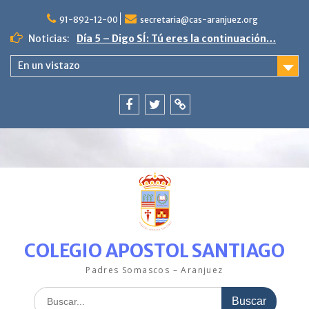
Saltar
al
91-892-12-00
secretaria@cas-aranjuez.org
contenido
Noticias:
Día 5 – Digo SÍ: Tú eres la continuación…
4ª semana «La escama brillante en
En un vistazo
PequeCas»
Día 9. Poniente vive en paz.
3ª semana en PequeCas «Un mar de
colores»
Facebook
Twitter
ClickEdu
Última semana con nuestro pez Arcoíris.
00:00
COLEGIO APOSTOL SANTIAGO
01:00
Padres Somascos – Aranjuez
02:00
Buscar: