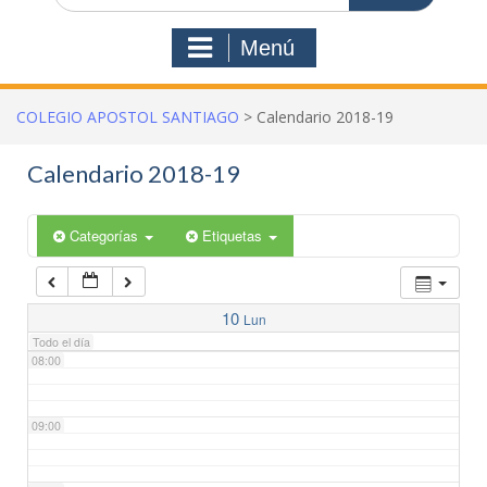
03:00
Menú
04:00
COLEGIO APOSTOL SANTIAGO
>
Calendario 2018-19
05:00
Calendario 2018-19
06:00
Categorías
Etiquetas
07:00
10
Lun
Todo el día
08:00
09:00