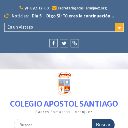
Saltar
al
91-892-12-00
secretaria@cas-aranjuez.org
contenido
Noticias:
Día 5 – Digo SÍ: Tú eres la continuación…
4ª semana «La escama brillante en
En un vistazo
PequeCas»
Día 9. Poniente vive en paz.
3ª semana en PequeCas «Un mar de
colores»
Facebook
Twitter
ClickEdu
Última semana con nuestro pez Arcoíris.
00:00
COLEGIO APOSTOL SANTIAGO
01:00
Padres Somascos – Aranjuez
02:00
Buscar: